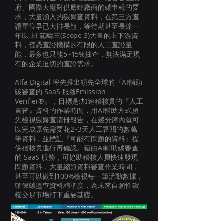
府、國際大廠對供應鏈廠商的碳申報的要
求，大量湧入的碳盤查資料，在第三方查
證單位早已大排長龍，等待期甚至長達一
年以上! 範疇三(Scope 3)大量的上下游資
料，僅憑查證機構的有限的人工查證量
能，最多也只能5~15%抽查，無法滿足現
有的企業迫切的查證需求。
Alfa Digital 率先推出領先全球的『AI輔助
碳審查的 SaaS 服務Emission
Verifier®』，目標是:加速稽核員的『人工
書審』資料的作業時間，用AI輔助方式預
先檢視碳盤查清冊報告，在幾分鐘內就可
以完成原先需要花2~3天人工審閱的數萬
筆資料，並標註『可能有問題的資料』提
供稽核員進行再確認。藉由AI輔助碳審查
的 SaaS 服務，可協助稽核人員快速發現
問題資料，大量縮短資料審查作業時間，
甚至可以做到100%檢視每一筆活動數據，
確保碳盤查資料精準度，為未來自願性碳
權交易市場打下重要基礎。